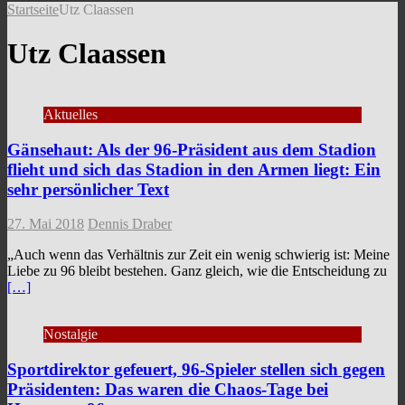
Startseite
Utz Claassen
Utz Claassen
Aktuelles
Gänsehaut: Als der 96-Präsident aus dem Stadion
flieht und sich das Stadion in den Armen liegt: Ein
sehr persönlicher Text
27. Mai 2018
Dennis Draber
„Auch wenn das Verhältnis zur Zeit ein wenig schwierig ist: Meine
Liebe zu 96 bleibt bestehen. Ganz gleich, wie die Entscheidung zu
[…]
Nostalgie
Sportdirektor gefeuert, 96-Spieler stellen sich gegen
Präsidenten: Das waren die Chaos-Tage bei