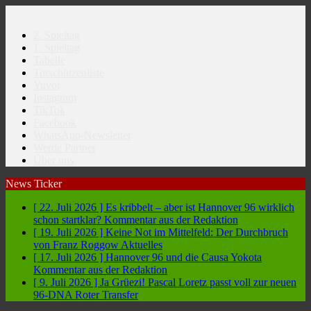
2. Spieltag
1. Spieltag
Tabelle
Torschützenliste
Yuvoi
Instagram
TikTok
Facebook
WhatsApp-Newsletter
Werde Partner
Über uns
News Ticker
[ 22. Juli 2026 ]
Es kribbelt – aber ist Hannover 96 wirklich
schon startklar?
Kommentar aus der Redaktion
[ 19. Juli 2026 ]
Keine Not im Mittelfeld: Der Durchbruch
von Franz Roggow
Aktuelles
[ 17. Juli 2026 ]
Hannover 96 und die Causa Yokota
Kommentar aus der Redaktion
[ 9. Juli 2026 ]
Ja Grüezi! Pascal Loretz passt voll zur neuen
96-DNA
Roter Transfer