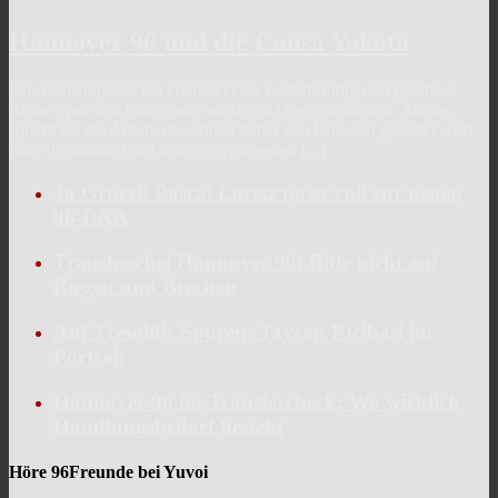
Hannover 96 und die Causa Yokota
Die Transferphase bei Hannover 96 verläuft ruhig und geordnet.
Keine Spur von Enten oder sonstigen Ungereimtheiten. All das
spricht für die Arbeit, die aktuell hinter den Kulissen geleistet wird.
Eine Personalie wird in den vergangenen
[...]
Ja Grüezi! Pascal Loretz passt voll zur neuen
96-DNA
Transfers bei Hannover 96: Bitte nicht auf
Biegen und Brechen
Auf Tresoldis Spuren: Taycan Etcibasi im
Portrait
Hannover 96 im Transfercheck: Wo wirklich
Handlungsbedarf besteht
Höre 96Freunde bei Yuvoi