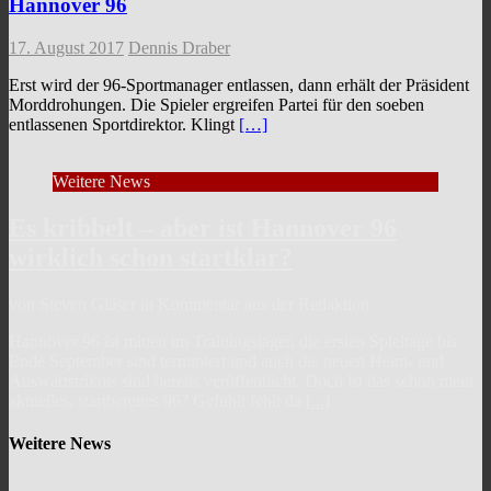
Hannover 96
17. August 2017
Dennis Draber
Erst wird der 96-Sportmanager entlassen, dann erhält der Präsident
Morddrohungen. Die Spieler ergreifen Partei für den soeben
entlassenen Sportdirektor. Klingt
[…]
Weitere News
Es kribbelt – aber ist Hannover 96
wirklich schon startklar?
von Steven Gläser in Kommentar aus der Redaktion
Hannover 96 ist mitten im Trainingslager, die ersten Spieltage bis
Ende September sind terminiert und auch die neuen Heim- und
Auswärtstrikots sind bereits veröffentlicht. Doch ist das schon mein
aktuelles, startbereites 96? Gefühlt fehlt da
[...]
Weitere News