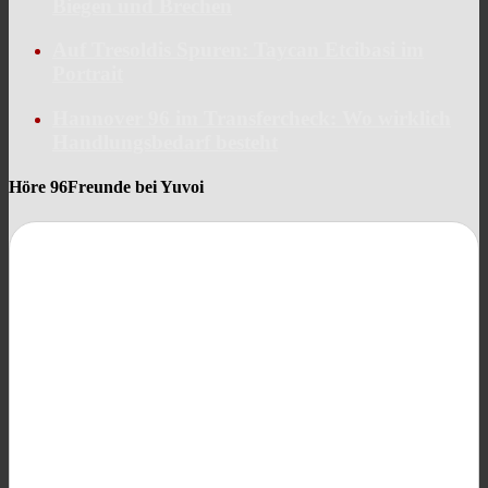
Biegen und Brechen
Auf Tresoldis Spuren: Taycan Etcibasi im
Portrait
Hannover 96 im Transfercheck: Wo wirklich
Handlungsbedarf besteht
Höre 96Freunde bei Yuvoi