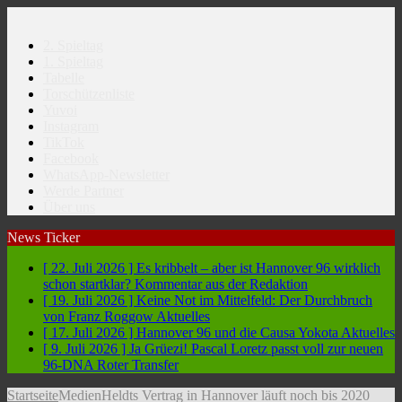
2. Spieltag
1. Spieltag
Tabelle
Torschützenliste
Yuvoi
Instagram
TikTok
Facebook
WhatsApp-Newsletter
Werde Partner
Über uns
News Ticker
[ 22. Juli 2026 ]
Es kribbelt – aber ist Hannover 96 wirklich
schon startklar?
Kommentar aus der Redaktion
[ 19. Juli 2026 ]
Keine Not im Mittelfeld: Der Durchbruch
von Franz Roggow
Aktuelles
[ 17. Juli 2026 ]
Hannover 96 und die Causa Yokota
Aktuelles
[ 9. Juli 2026 ]
Ja Grüezi! Pascal Loretz passt voll zur neuen
96-DNA
Roter Transfer
Startseite
Medien
Heldts Vertrag in Hannover läuft noch bis 2020