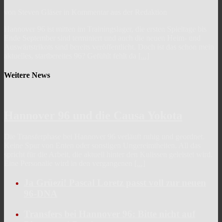
von Steven Gläser in Kommentar aus der Redaktion
Hannover 96 ist mitten im Trainingslager, die ersten Spieltage bis
Ende September sind terminiert und auch die neuen Heim- und
Auswärtstrikots sind bereits veröffentlicht. Doch ist das schon mein
aktuelles, startbereites 96? Gefühlt fehlt da
[...]
Weitere News
Hannover 96 und die Causa Yokota
Die Transferphase bei Hannover 96 verläuft ruhig und geordnet.
Keine Spur von Enten oder sonstigen Ungereimtheiten. All das
spricht für die Arbeit, die aktuell hinter den Kulissen geleistet wird.
Eine Personalie wird in den vergangenen
[...]
Ja Grüezi! Pascal Loretz passt voll zur neuen
96-DNA
Transfers bei Hannover 96: Bitte nicht auf