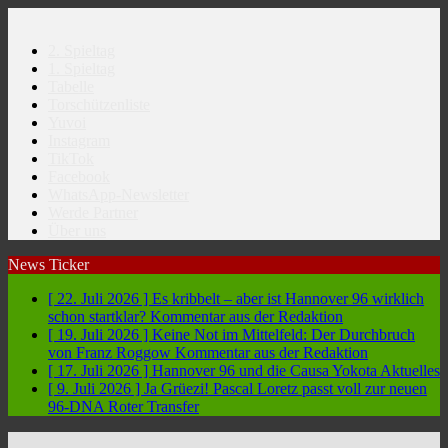
2. Spieltag
1. Spieltag
Tabelle
Torschützenliste
Yuvoi
Instagram
TikTok
Facebook
WhatsApp-Newsletter
Werde Partner
Über uns
News Ticker
[ 22. Juli 2026 ]
Es kribbelt – aber ist Hannover 96 wirklich
schon startklar?
Kommentar aus der Redaktion
[ 19. Juli 2026 ]
Keine Not im Mittelfeld: Der Durchbruch
von Franz Roggow
Kommentar aus der Redaktion
[ 17. Juli 2026 ]
Hannover 96 und die Causa Yokota
Aktuelles
[ 9. Juli 2026 ]
Ja Grüezi! Pascal Loretz passt voll zur neuen
96-DNA
Roter Transfer