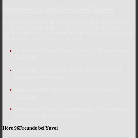
Hannover 96 und die Causa Yokota
Die Transferphase bei Hannover 96 verläuft ruhig und geordnet.
Keine Spur von Enten oder sonstigen Ungereimtheiten. All das
spricht für die Arbeit, die aktuell hinter den Kulissen geleistet wird.
Eine Personalie wird in den vergangenen
[...]
Ja Grüezi! Pascal Loretz passt voll zur neuen
96-DNA
Transfers bei Hannover 96: Bitte nicht auf
Biegen und Brechen
Auf Tresoldis Spuren: Taycan Etcibasi im
Portrait
Hannover 96 im Transfercheck: Wo wirklich
Handlungsbedarf besteht
Höre 96Freunde bei Yuvoi