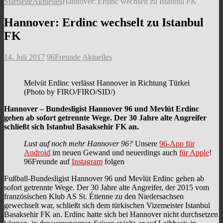
Startseite
Aktuelles
Hannover: Erdinc wechselt zu Istanbul FK
Hannover: Erdinc wechselt zu Istanbul
FK
14. Juli 2017
96Freunde
Aktuelles
Melvüt Erdinc verlässt Hannover in Richtung Türkei
(Photo by FIRO/FIRO/SID/)
Hannover – Bundesligist Hannover 96 und Mevlüt Erdinc
gehen ab sofort getrennte Wege. Der 30 Jahre alte Angreifer
schließt sich Istanbul Basaksehir FK an.
Lust auf noch mehr Hannover 96?
Unsere
96-App für
Android
im neuen Gewand und neuerdings auch
für Apple
!
96Freunde auf
Instagram
folgen
Fußball-Bundesligist Hannover 96 und Mevlüt Erdinc gehen ab
sofort getrennte Wege. Der 30 Jahre alte Angreifer, der 2015 vom
französischen Klub AS St. Étienne zu den Niedersachsen
gewechselt war, schließt sich dem türkischen Vizemeister Istanbul
Basaksehir FK an. Erdinc hatte sich bei Hannover nicht durchsetzen