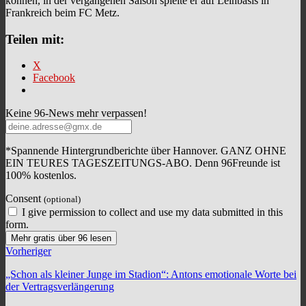
können, in der vergangenen Saison spielte er auf Leihbasis in
Frankreich beim FC Metz.
Teilen mit:
X
Facebook
Keine 96-News mehr verpassen!
*Spannende Hintergrundberichte über Hannover. GANZ OHNE
EIN TEURES TAGESZEITUNGS-ABO. Denn 96Freunde ist
100% kostenlos.
Consent
(optional)
I give permission to collect and use my data submitted in this
form.
Mehr gratis über 96 lesen
Vorheriger
„Schon als kleiner Junge im Stadion“: Antons emotionale Worte bei
der Vertragsverlängerung