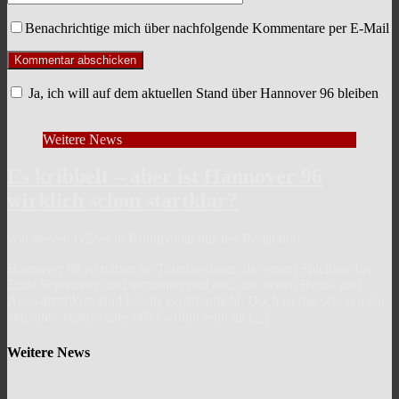
Benachrichtige mich über nachfolgende Kommentare per E-Mail
Ja, ich will auf dem aktuellen Stand über Hannover 96 bleiben
Weitere News
Es kribbelt – aber ist Hannover 96
wirklich schon startklar?
von Steven Gläser in Kommentar aus der Redaktion
Hannover 96 ist mitten im Trainingslager, die ersten Spieltage bis
Ende September sind terminiert und auch die neuen Heim- und
Auswärtstrikots sind bereits veröffentlicht. Doch ist das schon mein
aktuelles, startbereites 96? Gefühlt fehlt da
[...]
Weitere News