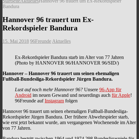
Startseite
Aktuelles
Hannover 96 trauert um Ex-Rekordspieler
Bandura
Hannover 96 trauert um Ex-
Rekordspieler Bandura
15. Mai 2018
96Freunde
Aktuelles
Ex-Rekordspieler Bandura starb im Alter von 77 Jahren
(Photo by HANNOVER 96/HANNOVER 96/SID/)
Hannover – Hannover 96 trauert um seinen ehemaligen
Fußball-Bundesliga-Rekordspieler Jürgen Bandura.
Lust auf noch mehr Hannover 96?
Unsere
96-App für
Android
im neuen Gewand und neuerdings auch
für Apple
!
96Freunde auf
Instagram
folgen
Hannover 96 trauert um seinen ehemaligen Fußball-Bundesliga-
Rekordspieler Jürgen Bandura. Der frühere Abwehrspieler starb,
wie erst jetzt bekannt wurde, am vergangenen Wochenende im Alter
von 77 Jahren.
Bandura bestritt zwischen 1964 und 1974 298 Bundesligaspiele für