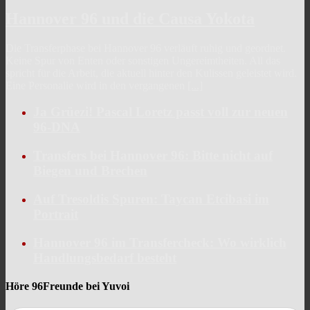
Hannover 96 und die Causa Yokota
Die Transferphase bei Hannover 96 verläuft ruhig und geordnet.
Keine Spur von Enten oder sonstigen Ungereimtheiten. All das
spricht für die Arbeit, die aktuell hinter den Kulissen geleistet wird.
Eine Personalie wird in den vergangenen
[...]
Ja Grüezi! Pascal Loretz passt voll zur neuen
96-DNA
Transfers bei Hannover 96: Bitte nicht auf
Biegen und Brechen
Auf Tresoldis Spuren: Taycan Etcibasi im
Portrait
Hannover 96 im Transfercheck: Wo wirklich
Handlungsbedarf besteht
Höre 96Freunde bei Yuvoi