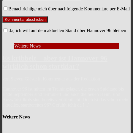
Benachrichtige mich über nachfolgende Kommentare per E-Mail
Ja, ich will auf dem aktuellen Stand über Hannover 96 bleiben
Weitere News
Es kribbelt – aber ist Hannover 96
wirklich schon startklar?
von Steven Gläser in Kommentar aus der Redaktion
Hannover 96 ist mitten im Trainingslager, die ersten Spieltage bis
Ende September sind terminiert und auch die neuen Heim- und
Auswärtstrikots sind bereits veröffentlicht. Doch ist das schon mein
aktuelles, startbereites 96? Gefühlt fehlt da
[...]
Weitere News