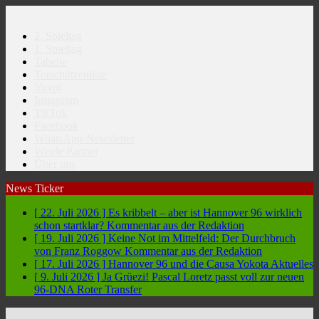
2. Spieltag
1. Spieltag
Tabelle
Torschützenliste
Yuvoi
Instagram
TikTok
Facebook
WhatsApp-Newsletter
Werde Partner
Über uns
News Ticker
[ 22. Juli 2026 ]
Es kribbelt – aber ist Hannover 96 wirklich
schon startklar?
Kommentar aus der Redaktion
[ 19. Juli 2026 ]
Keine Not im Mittelfeld: Der Durchbruch
von Franz Roggow
Kommentar aus der Redaktion
[ 17. Juli 2026 ]
Hannover 96 und die Causa Yokota
Aktuelles
[ 9. Juli 2026 ]
Ja Grüezi! Pascal Loretz passt voll zur neuen
96-DNA
Roter Transfer