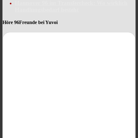
Hannover 96 im Transfercheck: Wo wirklich
Handlungsbedarf besteht
Höre 96Freunde bei Yuvoi