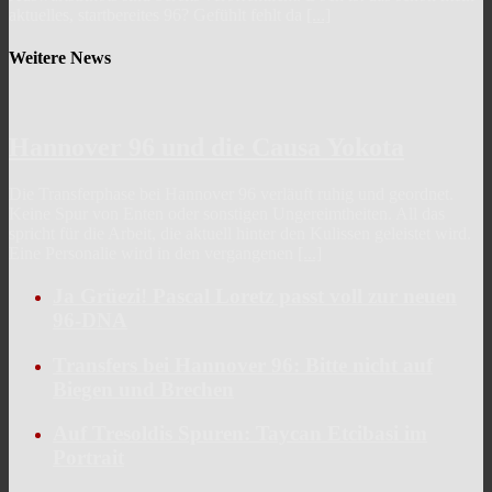
aktuelles, startbereites 96? Gefühlt fehlt da
[...]
Weitere News
Hannover 96 und die Causa Yokota
Die Transferphase bei Hannover 96 verläuft ruhig und geordnet.
Keine Spur von Enten oder sonstigen Ungereimtheiten. All das
spricht für die Arbeit, die aktuell hinter den Kulissen geleistet wird.
Eine Personalie wird in den vergangenen
[...]
Ja Grüezi! Pascal Loretz passt voll zur neuen
96-DNA
Transfers bei Hannover 96: Bitte nicht auf
Biegen und Brechen
Auf Tresoldis Spuren: Taycan Etcibasi im
Portrait