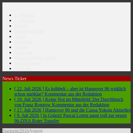
2. Spieltag
1. Spieltag
Tabelle
Torschützenliste
Yuvoi
Instagram
TikTok
Facebook
WhatsApp-Newsletter
Werde Partner
Über uns
News Ticker
[ 22. Juli 2026 ]
Es kribbelt – aber ist Hannover 96 wirklich
schon startklar?
Kommentar aus der Redaktion
[ 19. Juli 2026 ]
Keine Not im Mittelfeld: Der Durchbruch
von Franz Roggow
Kommentar aus der Redaktion
[ 17. Juli 2026 ]
Hannover 96 und die Causa Yokota
Aktuelles
[ 9. Juli 2026 ]
Ja Grüezi! Pascal Loretz passt voll zur neuen
96-DNA
Roter Transfer
Startseite
2016
August