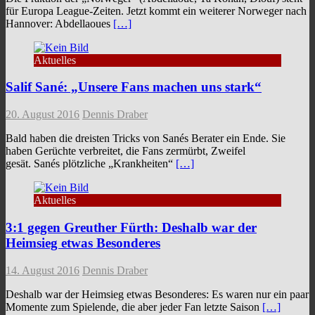
für Europa League-Zeiten. Jetzt kommt ein weiterer Norweger nach
Hannover: Abdellaoues
[…]
Aktuelles
Salif Sané: „Unsere Fans machen uns stark“
20. August 2016
Dennis Draber
Bald haben die dreisten Tricks von Sanés Berater ein Ende. Sie
haben Gerüchte verbreitet, die Fans zermürbt, Zweifel
gesät. Sanés plötzliche „Krankheiten“
[…]
Aktuelles
3:1 gegen Greuther Fürth: Deshalb war der
Heimsieg etwas Besonderes
14. August 2016
Dennis Draber
Deshalb war der Heimsieg etwas Besonderes: Es waren nur ein paar
Momente zum Spielende, die aber jeder Fan letzte Saison
[…]