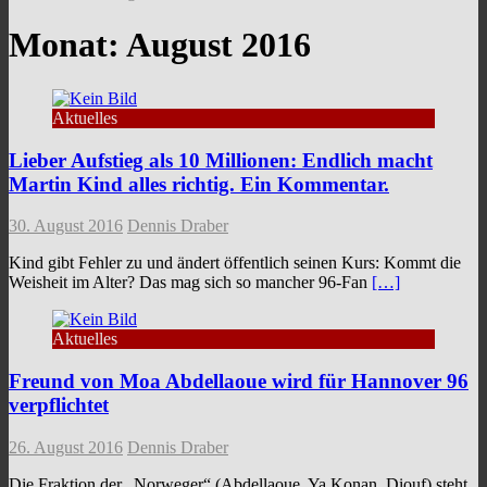
Monat:
August 2016
Aktuelles
Lieber Aufstieg als 10 Millionen: Endlich macht
Martin Kind alles richtig. Ein Kommentar.
30. August 2016
Dennis Draber
Kind gibt Fehler zu und ändert öffentlich seinen Kurs: Kommt die
Weisheit im Alter? Das mag sich so mancher 96-Fan
[…]
Aktuelles
Freund von Moa Abdellaoue wird für Hannover 96
verpflichtet
26. August 2016
Dennis Draber
Die Fraktion der „Norweger“ (Abdellaoue, Ya Konan, Diouf) steht