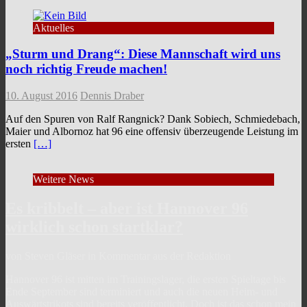
Aktuelles
„Sturm und Drang“: Diese Mannschaft wird uns
noch richtig Freude machen!
10. August 2016
Dennis Draber
Auf den Spuren von Ralf Rangnick? Dank Sobiech, Schmiedebach,
Maier und Albornoz hat 96 eine offensiv überzeugende Leistung im
ersten
[…]
Weitere News
Es kribbelt – aber ist Hannover 96
wirklich schon startklar?
von Steven Gläser in Kommentar aus der Redaktion
Hannover 96 ist mitten im Trainingslager, die ersten Spieltage bis
Ende September sind terminiert und auch die neuen Heim- und
Auswärtstrikots sind bereits veröffentlicht. Doch ist das schon mein