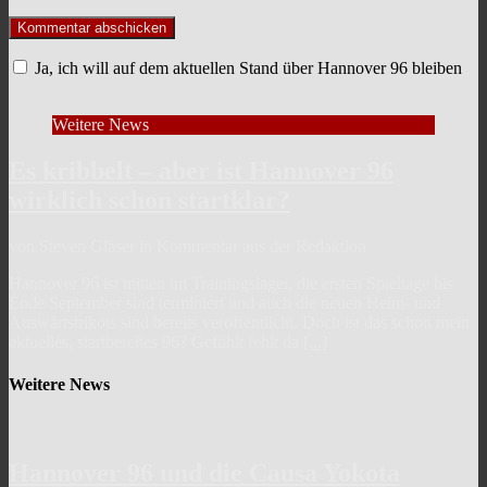
Ja, ich will auf dem aktuellen Stand über Hannover 96 bleiben
Weitere News
Es kribbelt – aber ist Hannover 96
wirklich schon startklar?
von Steven Gläser in Kommentar aus der Redaktion
Hannover 96 ist mitten im Trainingslager, die ersten Spieltage bis
Ende September sind terminiert und auch die neuen Heim- und
Auswärtstrikots sind bereits veröffentlicht. Doch ist das schon mein
aktuelles, startbereites 96? Gefühlt fehlt da
[...]
Weitere News
Hannover 96 und die Causa Yokota