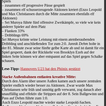
Spiels
– zusammen elf progressive Pässe gespielt
– zusammen elf schusserzeugende Aktionen kreiert (Enzo Leopold
und Max Christiansen durch die Mitte zusammen ebenfalls elf
Aktionen)
– Sei Muroya führte fünf offensive Zweikämpfe, so viele wie kein
anderer Spieler auf dem Platz
– Flanken 33%
– Dribblings 69%
Sei Muroya
krönte seine Leistung mit einem atemberaubenden
Dribbling und anschließenden Tor zum 2:0.
Jannik Dehm
holte in
der 81. Minute zwar seine fünfte gelbe Karte ab und ist damit für ein
Spiel gesperrt, dank der Rückkehr von Brooklyn Ezeh auf der
linken Seite können wir aber entspannt auf das Spiel gegen Schalke
schauen.
Lese-Tipp:
Hannovers U23 hat den Phönix gestürzt
Starke Außenbahnen entlasten kreative Mitte:
Durch den Alarm über unsere Außen kamen auch unsere zentralen
Spieler endlich wieder besser zu Aktionen. Zwar wurde Max
Christiansen sehr früh und unnötig gelb verwarnt, zog danach aber
unauffällig und effektiv die Strippen auf der 8. Sein Ballgewinn und
Pass auf Dehm führte zum 1:0.
Auch Enzo Leopold machte wieder starke Leopold-Sachen.