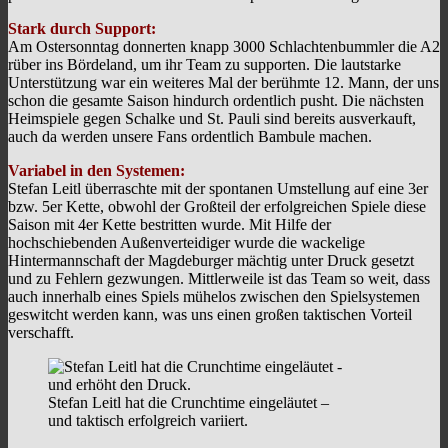
Stark durch Support:
Am Ostersonntag donnerten knapp 3000 Schlachtenbummler die A2
rüber ins Bördeland, um ihr Team zu supporten. Die lautstarke
Unterstützung war ein weiteres Mal der berühmte 12. Mann, der uns
schon die gesamte Saison hindurch ordentlich pusht. Die nächsten
Heimspiele gegen Schalke und St. Pauli sind bereits ausverkauft,
auch da werden unsere Fans ordentlich Bambule machen.
Variabel in den Systemen:
Stefan Leitl überraschte mit der spontanen Umstellung auf eine 3er
bzw. 5er Kette, obwohl der Großteil der erfolgreichen Spiele diese
Saison mit 4er Kette bestritten wurde. Mit Hilfe der
hochschiebenden Außenverteidiger wurde die wackelige
Hintermannschaft der Magdeburger mächtig unter Druck gesetzt
und zu Fehlern gezwungen. Mittlerweile ist das Team so weit, dass
auch innerhalb eines Spiels mühelos zwischen den Spielsystemen
geswitcht werden kann, was uns einen großen taktischen Vorteil
verschafft.
Stefan Leitl hat die Crunchtime eingeläutet –
und taktisch erfolgreich variiert.