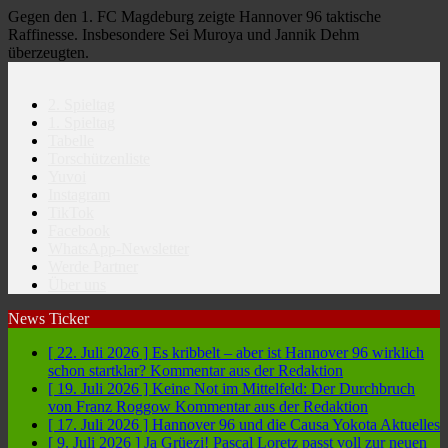
Gegen den 1. FC Magdeburg zeigte Hannover 96 taktische
Raffinesse. Insbesondere Sei Muroya und Jannik Dehm
überzeugten.
2. Spieltag
1. Spieltag
Tabelle
Torschützenliste
Yuvoi
Instagram
TikTok
Facebook
WhatsApp-Newsletter
Werde Partner
Über uns
News Ticker
[ 22. Juli 2026 ]
Es kribbelt – aber ist Hannover 96 wirklich
schon startklar?
Kommentar aus der Redaktion
[ 19. Juli 2026 ]
Keine Not im Mittelfeld: Der Durchbruch
von Franz Roggow
Kommentar aus der Redaktion
[ 17. Juli 2026 ]
Hannover 96 und die Causa Yokota
Aktuelles
[ 9. Juli 2026 ]
Ja Grüezi! Pascal Loretz passt voll zur neuen