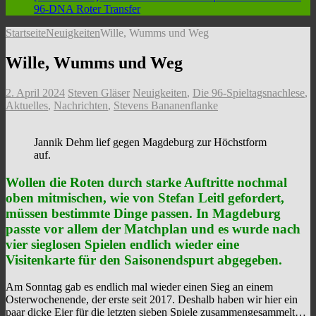
96-DNA
Roter Transfer
Startseite
Neuigkeiten
Wille, Wumms und Weg
Wille, Wumms und Weg
2. April 2024
Steven Gläser
Neuigkeiten
,
Die 96-Spieltagsnachlese
,
Aktuelles
,
Nachrichten
,
Stevens Bananenflanke
Jannik Dehm lief gegen Magdeburg zur Höchstform
auf.
Wollen die Roten durch starke Auftritte nochmal
oben mitmischen, wie von Stefan Leitl gefordert,
müssen bestimmte Dinge passen. In Magdeburg
passte vor allem der Matchplan und es wurde nach
vier sieglosen Spielen endlich wieder eine
Visitenkarte für den Saisonendspurt abgegeben.
Am Sonntag gab es endlich mal wieder einen Sieg an einem
Osterwochenende, der erste seit 2017. Deshalb haben wir hier ein
paar dicke Eier für die letzten sieben Spiele zusammengesammelt…