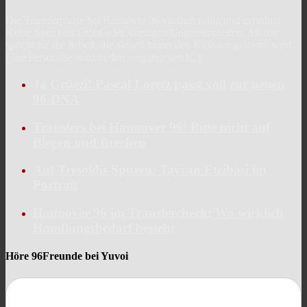
Die Transferphase bei Hannover 96 verläuft ruhig und geordnet.
Keine Spur von Enten oder sonstigen Ungereimtheiten. All das
spricht für die Arbeit, die aktuell hinter den Kulissen geleistet wird.
Eine Personalie wird in den vergangenen
[...]
Ja Grüezi! Pascal Loretz passt voll zur neuen
96-DNA
Transfers bei Hannover 96: Bitte nicht auf
Biegen und Brechen
Auf Tresoldis Spuren: Taycan Etcibasi im
Portrait
Hannover 96 im Transfercheck: Wo wirklich
Handlungsbedarf besteht
Höre 96Freunde bei Yuvoi