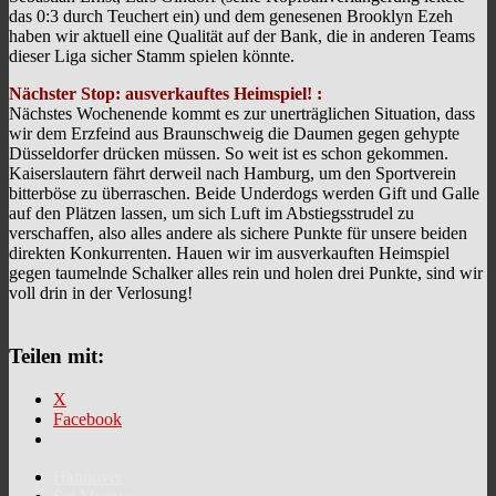
das 0:3 durch Teuchert ein) und dem genesenen Brooklyn Ezeh
haben wir aktuell eine Qualität auf der Bank, die in anderen Teams
dieser Liga sicher Stamm spielen könnte.
Nächster Stop: ausverkauftes Heimspiel! :
Nächstes Wochenende kommt es zur unerträglichen Situation, dass
wir dem Erzfeind aus Braunschweig die Daumen gegen gehypte
Düsseldorfer drücken müssen. So weit ist es schon gekommen.
Kaiserslautern fährt derweil nach Hamburg, um den Sportverein
bitterböse zu überraschen. Beide Underdogs werden Gift und Galle
auf den Plätzen lassen, um sich Luft im Abstiegsstrudel zu
verschaffen, also alles andere als sichere Punkte für unsere beiden
direkten Konkurrenten. Hauen wir im ausverkauften Heimspiel
gegen taumelnde Schalker alles rein und holen drei Punkte, sind wir
voll drin in der Verlosung!
Teilen mit:
X
Facebook
Hannover