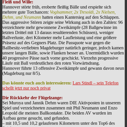
Fleiß und Wille:
Hannover störte früh, eroberte fleißig Bälle und erspielte sich
mehrere gute Torchancen:
Voglsammer, 2x Tresoldi, 2x Nielsen,
Dehm, und Neumann
hatten einen Kantersieg auf den Schlappen.
Das aggressive Stören zeigte seine Wirkung auch in den Zahlen: 96
verzeichnete mehr gewonnene Zweikämpfe (28 Ballgewinne im
letzten Drittel mit 13 daraus resultierenden Schüssen), weniger
Ballverluste, drei Kilometer mehr Laufleistung und eine größere
Präsenz auf des Gegners Platz. Die Passquote war gegen die
Ballbesitz-verliebten Magdeburger natürlich geringer, jedoch kamen
unsere langen Bälle, sowie Flanken besser an. Unermüdlich wurden
40 progressive Pässe nach vorne geschickt. Vierzehn progressive
Läufe mit Ball verdeutlichen den roten Vorwärtsdrang.
Hannover führte 13 offensive Zweikämpfe und gewann davon neun
(Magdeburg nur 8/5).
Das könnte euch auch interessieren:
Lars Stindl – sein Telefon
schellt jetzt nur noch privat
Die Rückkehr der Flügelzange:
Sei Muroya und Jannik Dehm waren DIE Aktivposten in unserem
Spiel und verzeichneten zusammen mit Phil Neumann und Enzo
Leopold die meisten Ballkontakte. Die beiden AV wurden im
Aufbau gerne gesucht, und gefunden.
– mit 10,5 und 10,2 gelaufenen Kilometern unter den Top6 des