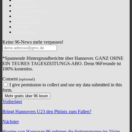
Sei Muroya
Jannik Dehm
1. FC Magdeburg
Hannover 96
2. Bundesliga
Fußball
Bundesliga
Keine 96-News mehr verpassen!
*Spannende Hintergrundberichte über Hannover. GANZ OHNE
EIN TEURES TAGESZEITUNGS-ABO. Denn 96Freunde ist
100% kostenlos.
Consent
(optional)
I give permission to collect and use my data submitted in this
form.
Mehr gratis über 96 lesen
Vorheriger
Bringt Hannovers U23 den Phönix zum Fallen?
Nächster
Homies von Hannover 96 nehmen die Spitzengruppe ins Visier