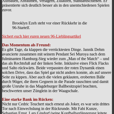
Aufbauen, Abräumen, Verlagern, Zulaufen, Standardschießen. Er
präsentierte sich deutlich besser als in den unentschiedenen Spielen
zuvor.
Brooklyn Ezeh steht vor einer Rückkehr in die
96-Startelf.
Sichert euch hier euren neuen 96-Lieblingsartikel
Das Momentum als Freund:
Es gibt Tage, da klappen die verrücktesten Dinge. Jannik Dehm
avancierte zusammen mit seinem Pendant Sei Muroya nach dem
fulminanten Hamburg-Sieg wieder zum „Man of the Match“ – und
das als Rechtsfuß auf der linken Seite. Inklusive eines Flick Flacks
und Salto rückwärts. Beide verpassten der roten Dynamik einen
solchen Drive, dass das Spiel gar nicht anders konnte, als auf unsere
Seite zu kippen. Aber auch die vielen geklauten, eroberten Bälle
durch 96iger, die ihren Gegnern in die Parade rauschten und damit
große Unruhe in das Magdeburger Ballbesitzspiel brachten,
beschwerten unser Zünglein in der Waagschale.
Eine starke Bank im Rücken:
Nicht nur Cedric Teuchert stach erneut als Joker, es war sein drittes
Tor nach Einwechslung in der Rückrunde. Mit Fabi Kunze,
Sebastian Ernst, Lars Gindorf (seine Kopfballverlängerung leitete