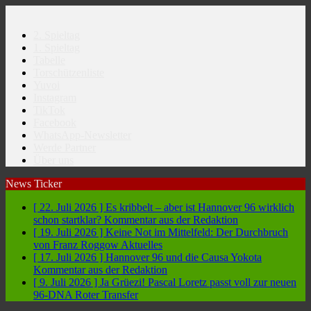
2. Spieltag
1. Spieltag
Tabelle
Torschützenliste
Yuvoi
Instagram
TikTok
Facebook
WhatsApp-Newsletter
Werde Partner
Über uns
News Ticker
[ 22. Juli 2026 ]
Es kribbelt – aber ist Hannover 96 wirklich
schon startklar?
Kommentar aus der Redaktion
[ 19. Juli 2026 ]
Keine Not im Mittelfeld: Der Durchbruch
von Franz Roggow
Aktuelles
[ 17. Juli 2026 ]
Hannover 96 und die Causa Yokota
Kommentar aus der Redaktion
[ 9. Juli 2026 ]
Ja Grüezi! Pascal Loretz passt voll zur neuen
96-DNA
Roter Transfer