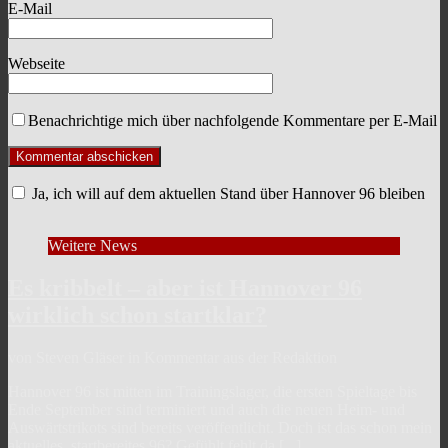
E-Mail
Webseite
Benachrichtige mich über nachfolgende Kommentare per E-Mail
Ja, ich will auf dem aktuellen Stand über Hannover 96 bleiben
Weitere News
Es kribbelt – aber ist Hannover 96
wirklich schon startklar?
von Steven Gläser in Kommentar aus der Redaktion
Hannover 96 ist mitten im Trainingslager, die ersten Spieltage bis
Ende September sind terminiert und auch die neuen Heim- und
Auswärtstrikots sind bereits veröffentlicht. Doch ist das schon mein
aktuelles, startbereites 96? Gefühlt fehlt da
[...]