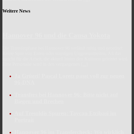
Weitere News
Hannover 96 und die Causa Yokota
Die Transferphase bei Hannover 96 verläuft ruhig und geordnet.
Keine Spur von Enten oder sonstigen Ungereimtheiten. All das
spricht für die Arbeit, die aktuell hinter den Kulissen geleistet wird.
Eine Personalie wird in den vergangenen
[...]
Ja Grüezi! Pascal Loretz passt voll zur neuen
96-DNA
Transfers bei Hannover 96: Bitte nicht auf
Biegen und Brechen
Auf Tresoldis Spuren: Taycan Etcibasi im
Portrait
Hannover 96 im Transfercheck: Wo wirklich