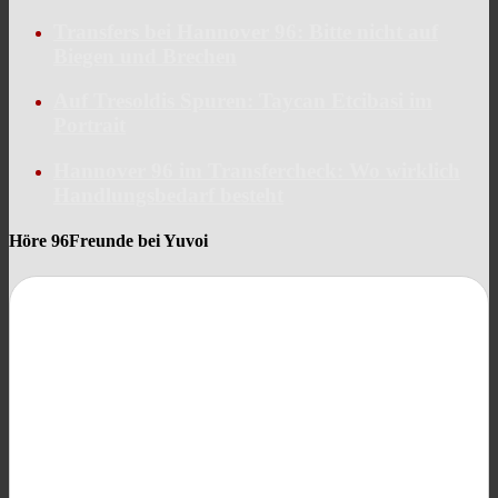
Transfers bei Hannover 96: Bitte nicht auf
Biegen und Brechen
Auf Tresoldis Spuren: Taycan Etcibasi im
Portrait
Hannover 96 im Transfercheck: Wo wirklich
Handlungsbedarf besteht
Höre 96Freunde bei Yuvoi