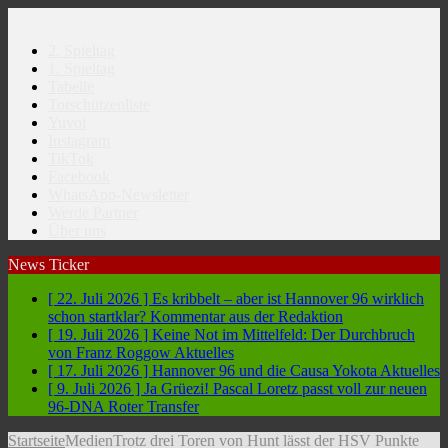
2. Spieltag
1. Spieltag
Tabelle
Torschützenliste
Yuvoi
Instagram
TikTok
Facebook
WhatsApp-Newsletter
Werde Partner
Über uns
News Ticker
[ 22. Juli 2026 ]
Es kribbelt – aber ist Hannover 96 wirklich
schon startklar?
Kommentar aus der Redaktion
[ 19. Juli 2026 ]
Keine Not im Mittelfeld: Der Durchbruch
von Franz Roggow
Aktuelles
[ 17. Juli 2026 ]
Hannover 96 und die Causa Yokota
Aktuelles
[ 9. Juli 2026 ]
Ja Grüezi! Pascal Loretz passt voll zur neuen
96-DNA
Roter Transfer
Startseite
Medien
Trotz drei Toren von Hunt lässt der HSV Punkte