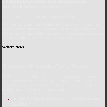
wirklich schon startklar?
von Steven Gläser in Kommentar aus der Redaktion
Hannover 96 ist mitten im Trainingslager, die ersten Spieltage bis
Ende September sind terminiert und auch die neuen Heim- und
Auswärtstrikots sind bereits veröffentlicht. Doch ist das schon mein
aktuelles, startbereites 96? Gefühlt fehlt da
[...]
Weitere News
Hannover 96 und die Causa Yokota
Die Transferphase bei Hannover 96 verläuft ruhig und geordnet.
Keine Spur von Enten oder sonstigen Ungereimtheiten. All das
spricht für die Arbeit, die aktuell hinter den Kulissen geleistet wird.
Eine Personalie wird in den vergangenen
[...]
Ja Grüezi! Pascal Loretz passt voll zur neuen
96-DNA