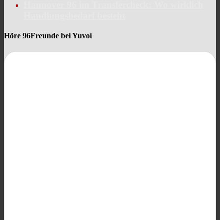
Hannover 96 im Transfercheck: Wo wirklich
Handlungsbedarf besteht
Höre 96Freunde bei Yuvoi