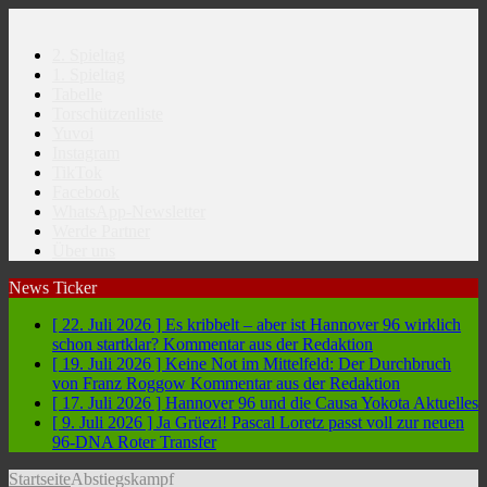
2. Spieltag
1. Spieltag
Tabelle
Torschützenliste
Yuvoi
Instagram
TikTok
Facebook
WhatsApp-Newsletter
Werde Partner
Über uns
News Ticker
[ 22. Juli 2026 ]
Es kribbelt – aber ist Hannover 96 wirklich
schon startklar?
Kommentar aus der Redaktion
[ 19. Juli 2026 ]
Keine Not im Mittelfeld: Der Durchbruch
von Franz Roggow
Kommentar aus der Redaktion
[ 17. Juli 2026 ]
Hannover 96 und die Causa Yokota
Aktuelles
[ 9. Juli 2026 ]
Ja Grüezi! Pascal Loretz passt voll zur neuen
96-DNA
Roter Transfer
Startseite
Abstiegskampf