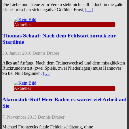
Die Liebe und Treue zum Verein steht nicht still – doch in die „alte
Liebe“ mischen sich negative Gefühle. Frust,
[…]
Aktuelles
Thomas Schaaf: Nach dem Fehlstart zurück zur
Startlinie
30. Januar 2016
Dennis Draber
Alles auf Anfang: Nach dem Trainerwechsel und dem missglückten
Rückrundenstart (zwei Spiele, zwei Niederlagen) muss Hannover
96 bei Null beginnen.
[…]
Aktuelles
Alarmstufe Rot! Herr Bader, es wartet viel Arbeit auf
Sie
7. November 2015
Dennis Draber
Michael Frontzecks fatale Fehleinschätzung, ohne