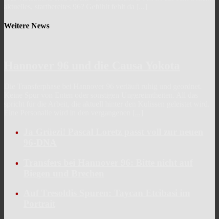
aktuelles, startbereites 96? Gefühlt fehlt da
[...]
Weitere News
Hannover 96 und die Causa Yokota
Die Transferphase bei Hannover 96 verläuft ruhig und geordnet.
Keine Spur von Enten oder sonstigen Ungereimtheiten. All das
spricht für die Arbeit, die aktuell hinter den Kulissen geleistet wird.
Eine Personalie wird in den vergangenen
[...]
Ja Grüezi! Pascal Loretz passt voll zur neuen
96-DNA
Transfers bei Hannover 96: Bitte nicht auf
Biegen und Brechen
Auf Tresoldis Spuren: Taycan Etcibasi im
Portrait