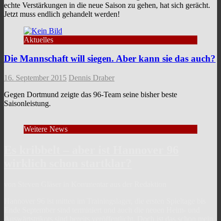
echte Verstärkungen in die neue Saison zu gehen, hat sich gerächt.
Jetzt muss endlich gehandelt werden!
Aktuelles
Die Mannschaft will siegen. Aber kann sie das auch?
16. September 2015
Dennis Draber
Gegen Dortmund zeigte das 96-Team seine bisher beste
Saisonleistung.
Weitere News
Es kribbelt – aber ist Hannover 96
wirklich schon startklar?
von Steven Gläser in Kommentar aus der Redaktion
Hannover 96 ist mitten im Trainingslager, die ersten Spieltage bis
Ende September sind terminiert und auch die neuen Heim- und
Auswärtstrikots sind bereits veröffentlicht. Doch ist das schon mein