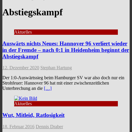
Abstiegskampf
Aktuelles
Auswärts nichts Neues: Hannover 96 verliert wieder
in der Fremde – nach 0:1 in Heidenheim beginnt der
Abstiegskampf
12. Dezember 2020
Stephan Hartung
Der 1:0-Auswärtssieg beim Hamburger SV war also doch nur ein
Strohfeuer: Hannover 96 hat mit einer zwischenzeitlichen
Unterbrechung an die
[…]
Aktuelles
Wut, Mitleid, Ratlosigkeit
18. Februar 2016
Dennis Draber