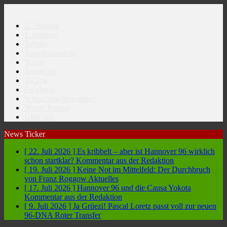
2. Spieltag
1. Spieltag
Tabelle
Torschützenliste
Yuvoi
Instagram
TikTok
Facebook
WhatsApp-Newsletter
Werde Partner
Über uns
News Ticker
[ 22. Juli 2026 ]
Es kribbelt – aber ist Hannover 96 wirklich
schon startklar?
Kommentar aus der Redaktion
[ 19. Juli 2026 ]
Keine Not im Mittelfeld: Der Durchbruch
von Franz Roggow
Aktuelles
[ 17. Juli 2026 ]
Hannover 96 und die Causa Yokota
Kommentar aus der Redaktion
[ 9. Juli 2026 ]
Ja Grüezi! Pascal Loretz passt voll zur neuen
96-DNA
Roter Transfer