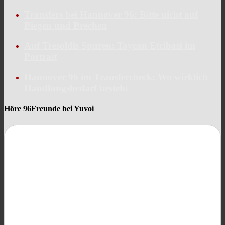
Transfers bei Hannover 96: Bitte nicht auf
Biegen und Brechen
Auf Tresoldis Spuren: Taycan Etcibasi im
Portrait
Hannover 96 im Transfercheck: Wo wirklich
Handlungsbedarf besteht
Höre 96Freunde bei Yuvoi