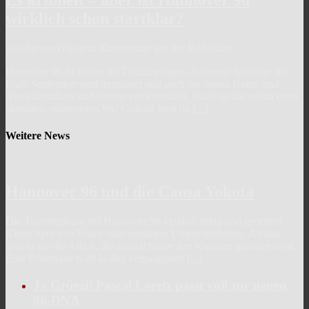
wirklich schon startklar?
von Steven Gläser in Kommentar aus der Redaktion
Hannover 96 ist mitten im Trainingslager, die ersten Spieltage bis
Ende September sind terminiert und auch die neuen Heim- und
Auswärtstrikots sind bereits veröffentlicht. Doch ist das schon mein
aktuelles, startbereites 96? Gefühlt fehlt da
[...]
Weitere News
Hannover 96 und die Causa Yokota
Die Transferphase bei Hannover 96 verläuft ruhig und geordnet.
Keine Spur von Enten oder sonstigen Ungereimtheiten. All das
spricht für die Arbeit, die aktuell hinter den Kulissen geleistet wird.
Eine Personalie wird in den vergangenen
[...]
Ja Grüezi! Pascal Loretz passt voll zur neuen
96-DNA