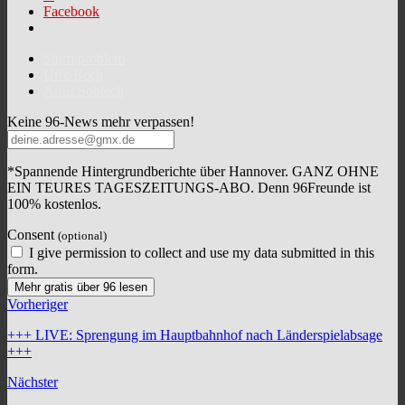
Facebook
Sturmproblem
Uffe Bech
Artur Sobiech
Keine 96-News mehr verpassen!
*Spannende Hintergrundberichte über Hannover. GANZ OHNE
EIN TEURES TAGESZEITUNGS-ABO. Denn 96Freunde ist
100% kostenlos.
Consent
(optional)
I give permission to collect and use my data submitted in this
form.
Mehr gratis über 96 lesen
Vorheriger
+++ LIVE: Sprengung im Hauptbahnhof nach Länderspielabsage
+++
Nächster