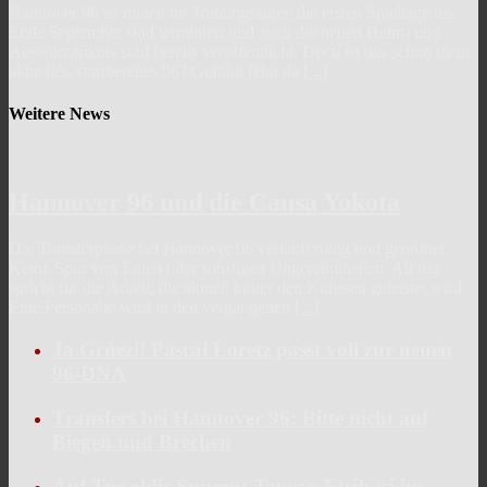
Hannover 96 ist mitten im Trainingslager, die ersten Spieltage bis
Ende September sind terminiert und auch die neuen Heim- und
Auswärtstrikots sind bereits veröffentlicht. Doch ist das schon mein
aktuelles, startbereites 96? Gefühlt fehlt da
[...]
Weitere News
Hannover 96 und die Causa Yokota
Die Transferphase bei Hannover 96 verläuft ruhig und geordnet.
Keine Spur von Enten oder sonstigen Ungereimtheiten. All das
spricht für die Arbeit, die aktuell hinter den Kulissen geleistet wird.
Eine Personalie wird in den vergangenen
[...]
Ja Grüezi! Pascal Loretz passt voll zur neuen
96-DNA
Transfers bei Hannover 96: Bitte nicht auf
Biegen und Brechen
Auf Tresoldis Spuren: Taycan Etcibasi im