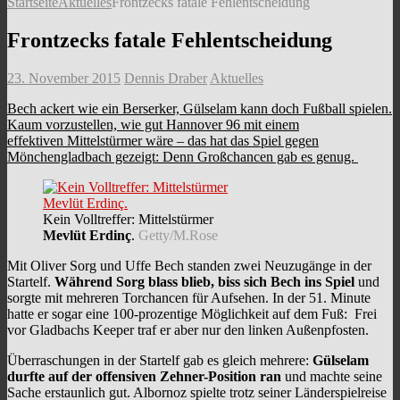
Startseite
Aktuelles
Frontzecks fatale Fehlentscheidung
Frontzecks fatale Fehlentscheidung
23. November 2015
Dennis Draber
Aktuelles
Bech ackert wie ein Berserker, Gülselam kann doch Fußball spielen.
Kaum vorzustellen, wie gut Hannover 96 mit einem
effektiven Mittelstürmer wäre – das hat das Spiel gegen
Mönchengladbach gezeigt: Denn Großchancen gab es genug.
Kein Volltreffer: Mittelstürmer
Mevlüt Erdinç
.
Getty/M.Rose
Mit Oliver Sorg und Uffe Bech standen zwei Neuzugänge in der
Startelf.
Während Sorg blass blieb, biss sich Bech ins Spiel
und
sorgte mit mehreren Torchancen für Aufsehen. In der 51. Minute
hatte er sogar eine 100-prozentige Möglichkeit auf dem Fuß: Frei
vor Gladbachs Keeper traf er aber nur den linken Außenpfosten.
Überraschungen in der Startelf gab es gleich mehrere:
Gülselam
durfte auf der offensiven Zehner-Position ran
und machte seine
Sache erstaunlich gut. Albornoz spielte trotz seiner Länderspielreise