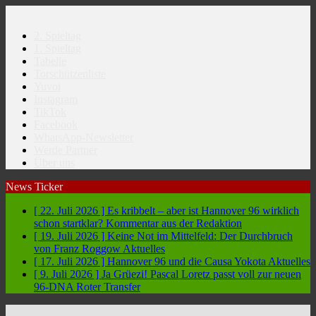
2. Spieltag
1. Spieltag
Tabelle
Torschützenliste
Yuvoi
Instagram
TikTok
Facebook
WhatsApp-Newsletter
Werde Partner
Über uns
News Ticker
[ 22. Juli 2026 ]
Es kribbelt – aber ist Hannover 96 wirklich
schon startklar?
Kommentar aus der Redaktion
[ 19. Juli 2026 ]
Keine Not im Mittelfeld: Der Durchbruch
von Franz Roggow
Aktuelles
[ 17. Juli 2026 ]
Hannover 96 und die Causa Yokota
Aktuelles
[ 9. Juli 2026 ]
Ja Grüezi! Pascal Loretz passt voll zur neuen
96-DNA
Roter Transfer