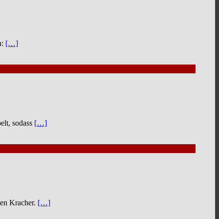
n:
[…]
elt, sodass
[…]
ten Kracher.
[…]