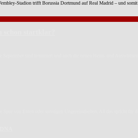
 Wembley-Stadion trifft Borussia Dortmund auf Real Madrid – und somi
h schon startklar?
de September sind terminiert und auch die neuen Heim- und Auswärtstriko
Spur von Enten oder sonstigen Ungereimtheiten. All das spricht für die 
6-DNA