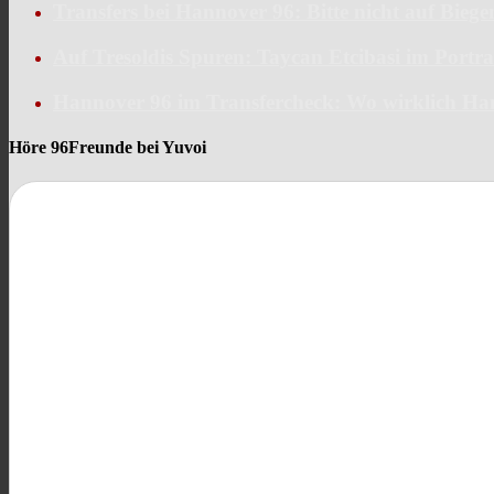
Transfers bei Hannover 96: Bitte nicht auf Bieg
Auf Tresoldis Spuren: Taycan Etcibasi im Portra
Hannover 96 im Transfercheck: Wo wirklich Ha
Höre 96Freunde bei Yuvoi