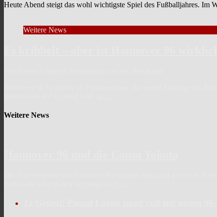
Heute Abend steigt das wohl wichtigste Spiel des Fußballjahres. Im
Weitere News
Es kribbelt – aber ist Hannover 96 wirklic
von Steven Gläser in Kommentar aus der Redaktion
Hannover 96 ist mitten im Trainingslager, die ersten Spieltage bis En
startbereites 96? Gefühlt fehlt da
[...]
Weitere News
Hannover 96 und die Causa Yokota
Die Transferphase bei Hannover 96 verläuft ruhig und geordnet. Keine 
Personalie wird in den vergangenen
[...]
Ja Grüezi! Pascal Loretz passt voll zur neuen 9