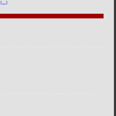
t
[…]
ts sind bereits veröffentlicht. Doch ist das schon mein aktuelles,
Arbeit, die aktuell hinter den Kulissen geleistet wird. Eine