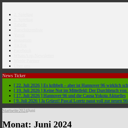
2. Spieltag
1. Spieltag
Tabelle
Torschützenliste
Yuvoi
Instagram
TikTok
Facebook
WhatsApp-Newsletter
Werde Partner
Über uns
News Ticker
[ 22. Juli 2026 ]
Es kribbelt – aber ist Hannover 96 wirklich sc
[ 19. Juli 2026 ]
Keine Not im Mittelfeld: Der Durchbruch vo
[ 17. Juli 2026 ]
Hannover 96 und die Causa Yokota
Aktuelles
[ 9. Juli 2026 ]
Ja Grüezi! Pascal Loretz passt voll zur neuen
Startseite
2024
Juni
Monat:
Juni 2024