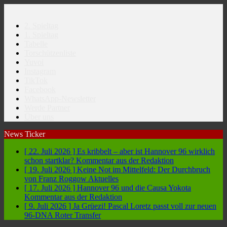
2. Spieltag
1. Spieltag
Tabelle
Torschützenliste
Yuvoi
Instagram
TikTok
Facebook
WhatsApp-Newsletter
Werde Partner
Über uns
News Ticker
[ 22. Juli 2026 ]
Es kribbelt – aber ist Hannover 96 wirklich
schon startklar?
Kommentar aus der Redaktion
[ 19. Juli 2026 ]
Keine Not im Mittelfeld: Der Durchbruch
von Franz Roggow
Aktuelles
[ 17. Juli 2026 ]
Hannover 96 und die Causa Yokota
Kommentar aus der Redaktion
[ 9. Juli 2026 ]
Ja Grüezi! Pascal Loretz passt voll zur neuen
96-DNA
Roter Transfer