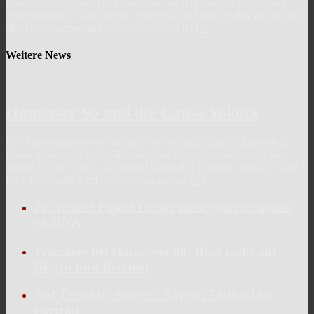
Ende September sind terminiert und auch die neuen Heim- und
Auswärtstrikots sind bereits veröffentlicht. Doch ist das schon mein
aktuelles, startbereites 96? Gefühlt fehlt da
[...]
Weitere News
Hannover 96 und die Causa Yokota
Die Transferphase bei Hannover 96 verläuft ruhig und geordnet.
Keine Spur von Enten oder sonstigen Ungereimtheiten. All das
spricht für die Arbeit, die aktuell hinter den Kulissen geleistet wird.
Eine Personalie wird in den vergangenen
[...]
Ja Grüezi! Pascal Loretz passt voll zur neuen
96-DNA
Transfers bei Hannover 96: Bitte nicht auf
Biegen und Brechen
Auf Tresoldis Spuren: Taycan Etcibasi im
Portrait