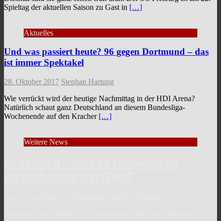
Spieltag der aktuellen Saison zu Gast in
[…]
Aktuelles
Und was passiert heute? 96 gegen Dortmund – das
ist immer Spektakel
28. Oktober 2017
Stephan Hartung
Wie verrückt wird der heutige Nachmittag in der HDI Arena?
Natürlich schaut ganz Deutschland an diesem Bundesliga-
Wochenende auf den Kracher
[…]
Weitere News
Es kribbelt – aber ist Hannover 96
wirklich schon startklar?
von Steven Gläser in Kommentar aus der Redaktion
Hannover 96 ist mitten im Trainingslager, die ersten Spieltage bis