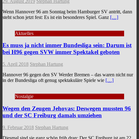
29. August 2019
Stephan Hartung
Wenn Hannover 96 am Sonntag beim Hamburger SV antritt, dann
steht schon jetzt fest: Es ist ein besonderes Spiel. Ganz
[…]
Aktuelles
Es muss ja nicht immer Bundesliga sein: Darum ist
bei H96 gegen SVW immer Spektakel geboten
5. April 2018
Stephan Hartung
Hannover 96 gegen den SV Werder Bremen – das waren nicht nur
in der Bundesliga oft genug spektakuläre Spiele wie
[…]
Nostalgie
Wegen den Zeugen Jehovas: Deswegen mussten 96
und der SC Freiburg damals umziehen
9. Februar 2018
Stephan Hartung
Diesmal sind sie ganz schön früh dran: Der SC Freiburg ist am 22.