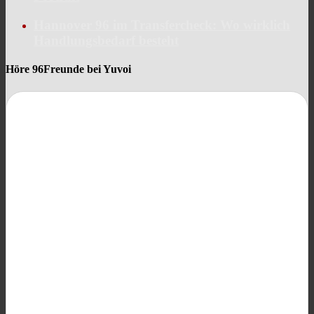
Hannover 96 im Transfercheck: Wo wirklich
Handlungsbedarf besteht
Höre 96Freunde bei Yuvoi