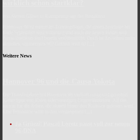
wirklich schon startklar?
von Steven Gläser in Kommentar aus der Redaktion
Hannover 96 ist mitten im Trainingslager, die ersten Spieltage bis
Ende September sind terminiert und auch die neuen Heim- und
Auswärtstrikots sind bereits veröffentlicht. Doch ist das schon mein
aktuelles, startbereites 96? Gefühlt fehlt da
[...]
Weitere News
Hannover 96 und die Causa Yokota
Die Transferphase bei Hannover 96 verläuft ruhig und geordnet.
Keine Spur von Enten oder sonstigen Ungereimtheiten. All das
spricht für die Arbeit, die aktuell hinter den Kulissen geleistet wird.
Eine Personalie wird in den vergangenen
[...]
Ja Grüezi! Pascal Loretz passt voll zur neuen
96-DNA