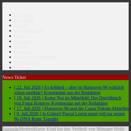
2. Spieltag
1. Spieltag
Tabelle
Torschützenliste
Yuvoi
Instagram
TikTok
Facebook
WhatsApp-Newsletter
Werde Partner
Über uns
News Ticker
[ 22. Juli 2026 ]
Es kribbelt – aber ist Hannover 96 wirklich
schon startklar?
Kommentar aus der Redaktion
[ 19. Juli 2026 ]
Keine Not im Mittelfeld: Der Durchbruch
von Franz Roggow
Kommentar aus der Redaktion
[ 17. Juli 2026 ]
Hannover 96 und die Causa Yokota
Aktuelles
[ 9. Juli 2026 ]
Ja Grüezi! Pascal Loretz passt voll zur neuen
96-DNA
Roter Transfer
Startseite
Medien
Martin Kind hat den Verbleib von Manager Heldt