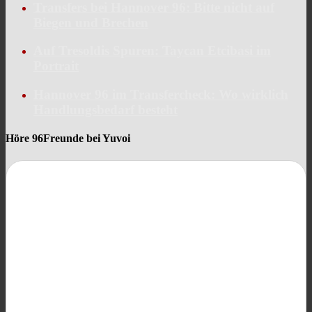
Transfers bei Hannover 96: Bitte nicht auf
Biegen und Brechen
Auf Tresoldis Spuren: Taycan Etcibasi im
Portrait
Hannover 96 im Transfercheck: Wo wirklich
Handlungsbedarf besteht
Höre 96Freunde bei Yuvoi