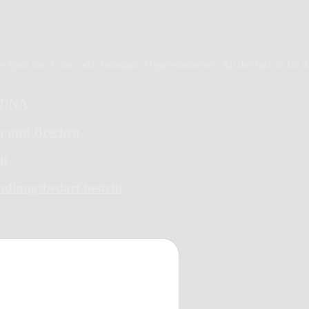
Spur von Enten oder sonstigen Ungereimtheiten. All das spricht für die 
6-DNA
en und Brechen
it
ndlungsbedarf besteht