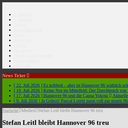
2. Spieltag
1. Spieltag
Tabelle
Torschützenliste
Yuvoi
Instagram
TikTok
Facebook
WhatsApp-Newsletter
Werde Partner
Über uns
News Ticker
[ 22. Juli 2026 ]
Es kribbelt – aber ist Hannover 96 wirklich sc
[ 19. Juli 2026 ]
Keine Not im Mittelfeld: Der Durchbruch vo
[ 17. Juli 2026 ]
Hannover 96 und die Causa Yokota
Aktuelle
[ 9. Juli 2026 ]
Ja Grüezi! Pascal Loretz passt voll zur neuen
Startseite
Medien
Stefan Leitl bleibt Hannover 96 treu
Stefan Leitl bleibt Hannover 96 treu