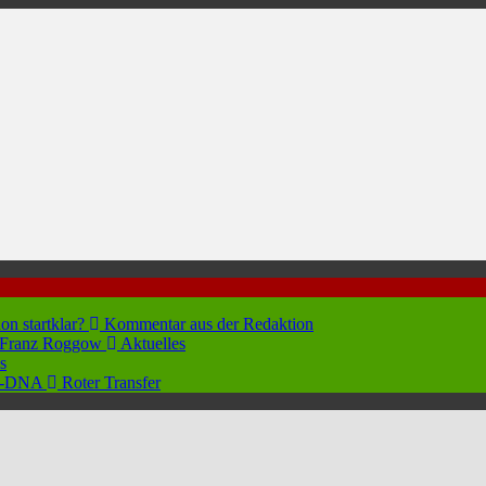
hon startklar?
Kommentar aus der Redaktion
n Franz Roggow
Aktuelles
s
 96-DNA
Roter Transfer