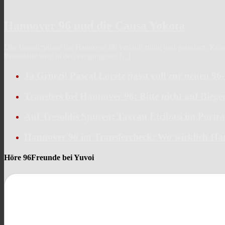
Hannover 96 und die Causa Yokota
Die Transferphase bei Hannover 96 verläuft ruhig und geordnet. Keine 
Personalie wird in den vergangenen
[...]
Ja Grüezi! Pascal Loretz passt voll zur neuen 9
Transfers bei Hannover 96: Bitte nicht auf Bieg
Auf Tresoldis Spuren: Taycan Etcibasi im Portra
Hannover 96 im Transfercheck: Wo wirklich Ha
Höre 96Freunde bei Yuvoi