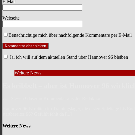
E-Mail
Webseite
Benachrichtige mich über nachfolgende Kommentare per E-Mail
Ja, ich will auf dem aktuellen Stand über Hannover 96 bleiben
Weitere News
Es kribbelt – aber ist Hannover 96 wirklic
von Steven Gläser in Kommentar aus der Redaktion
Hannover 96 ist mitten im Trainingslager, die ersten Spieltage bis En
startbereites 96? Gefühlt fehlt da
[...]
Weitere News