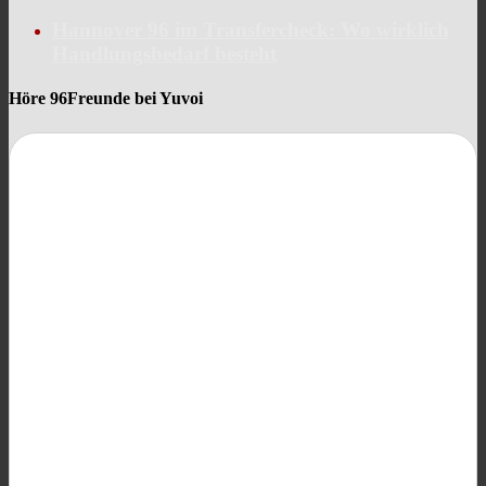
Hannover 96 im Transfercheck: Wo wirklich
Handlungsbedarf besteht
Höre 96Freunde bei Yuvoi