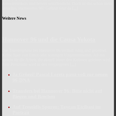
Auswärtstrikots sind bereits veröffentlicht. Doch ist das schon mein
aktuelles, startbereites 96? Gefühlt fehlt da
[...]
Weitere News
Hannover 96 und die Causa Yokota
Die Transferphase bei Hannover 96 verläuft ruhig und geordnet.
Keine Spur von Enten oder sonstigen Ungereimtheiten. All das
spricht für die Arbeit, die aktuell hinter den Kulissen geleistet wird.
Eine Personalie wird in den vergangenen
[...]
Ja Grüezi! Pascal Loretz passt voll zur neuen
96-DNA
Transfers bei Hannover 96: Bitte nicht auf
Biegen und Brechen
Auf Tresoldis Spuren: Taycan Etcibasi im
Portrait