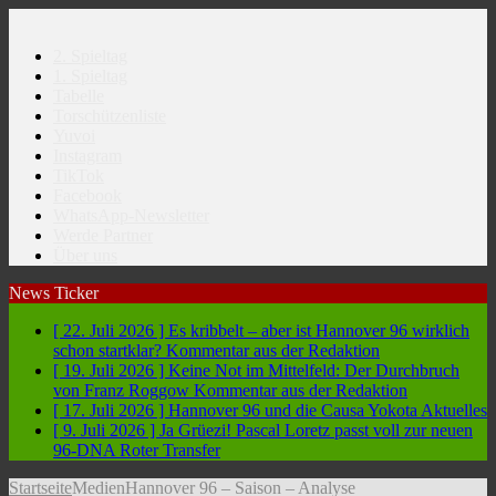
2. Spieltag
1. Spieltag
Tabelle
Torschützenliste
Yuvoi
Instagram
TikTok
Facebook
WhatsApp-Newsletter
Werde Partner
Über uns
News Ticker
[ 22. Juli 2026 ]
Es kribbelt – aber ist Hannover 96 wirklich
schon startklar?
Kommentar aus der Redaktion
[ 19. Juli 2026 ]
Keine Not im Mittelfeld: Der Durchbruch
von Franz Roggow
Kommentar aus der Redaktion
[ 17. Juli 2026 ]
Hannover 96 und die Causa Yokota
Aktuelles
[ 9. Juli 2026 ]
Ja Grüezi! Pascal Loretz passt voll zur neuen
96-DNA
Roter Transfer
Startseite
Medien
Hannover 96 – Saison – Analyse