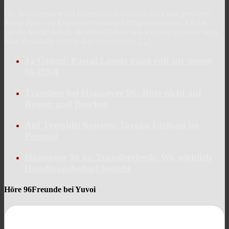
Die Transferphase bei Hannover 96 verläuft ruhig und geordnet.
Keine Spur von Enten oder sonstigen Ungereimtheiten. All das
spricht für die Arbeit, die aktuell hinter den Kulissen geleistet wird.
Eine Personalie wird in den vergangenen
[...]
Ja Grüezi! Pascal Loretz passt voll zur neuen
96-DNA
Transfers bei Hannover 96: Bitte nicht auf
Biegen und Brechen
Auf Tresoldis Spuren: Taycan Etcibasi im
Portrait
Hannover 96 im Transfercheck: Wo wirklich
Handlungsbedarf besteht
Höre 96Freunde bei Yuvoi