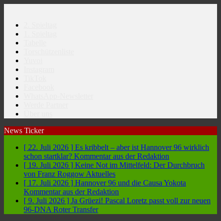
2. Spieltag
1. Spieltag
Tabelle
Torschützenliste
Yuvoi
Instagram
TikTok
Facebook
WhatsApp-Newsletter
Werde Partner
Über uns
News Ticker
[ 22. Juli 2026 ]
Es kribbelt – aber ist Hannover 96 wirklich
schon startklar?
Kommentar aus der Redaktion
[ 19. Juli 2026 ]
Keine Not im Mittelfeld: Der Durchbruch
von Franz Roggow
Aktuelles
[ 17. Juli 2026 ]
Hannover 96 und die Causa Yokota
Kommentar aus der Redaktion
[ 9. Juli 2026 ]
Ja Grüezi! Pascal Loretz passt voll zur neuen
96-DNA
Roter Transfer