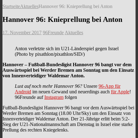
Startseite
Aktuelles
Hannover 96: Knieprellung bei Anton
Hannover 96: Knieprellung bei Anton
17. November 2017
96Freunde
Aktuelles
Anton verletzte sich im U21-Länderspiel gegen Israel
(Photo by pixathlon/pixathlon/SID/)
Hannover – Fußball-Bundesligist Hannover 96 bangt vor dem
Auswärtsspiel bei Werder Bremen am Sonntag um den Einsatz
von Innenverteidiger Waldemar Anton.
Lust auf noch mehr Hannover 96?
Unsere
96-App für
Android
im neuen Gewand und neuerdings auch
für Apple
!
96Freunde auf
Instagram
folgen
Fußball-Bundesligist Hannover 96 bangt vor dem Auswärtsspiel bei
Werder Bremen am Sonntag (18.00 Uhr/Sky) um den Einsatz von
Innenverteidiger Waldemar Anton. Der 21-Jährige erlitt beim 5:2-
Sieg der U21-Nationalmannschaft am Dienstag in Israel eine starke
Prellung des rechten Kniegelenks.