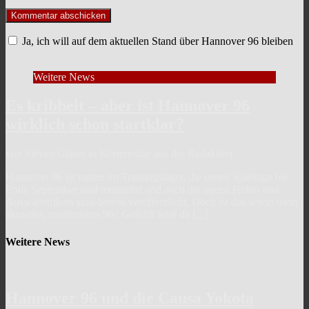
Ja, ich will auf dem aktuellen Stand über Hannover 96 bleiben
Weitere News
Es kribbelt – aber ist Hannover 96
wirklich schon startklar?
von Steven Gläser in Kommentar aus der Redaktion
Hannover 96 ist mitten im Trainingslager, die ersten Spieltage bis
Ende September sind terminiert und auch die neuen Heim- und
Auswärtstrikots sind bereits veröffentlicht. Doch ist das schon mein
aktuelles, startbereites 96? Gefühlt fehlt da
[...]
Weitere News
Hannover 96 und die Causa Yokota