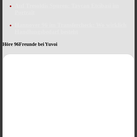
Auf Tresoldis Spuren: Taycan Etcibasi im
Portrait
Hannover 96 im Transfercheck: Wo wirklich
Handlungsbedarf besteht
Höre 96Freunde bei Yuvoi