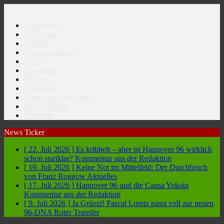
2. Spieltag
1. Spieltag
Tabelle
Torschützenliste
Yuvoi
Instagram
TikTok
Facebook
WhatsApp-Newsletter
Werde Partner
Über uns
News Ticker
[ 22. Juli 2026 ]
Es kribbelt – aber ist Hannover 96 wirklich
schon startklar?
Kommentar aus der Redaktion
[ 19. Juli 2026 ]
Keine Not im Mittelfeld: Der Durchbruch
von Franz Roggow
Aktuelles
[ 17. Juli 2026 ]
Hannover 96 und die Causa Yokota
Kommentar aus der Redaktion
[ 9. Juli 2026 ]
Ja Grüezi! Pascal Loretz passt voll zur neuen
96-DNA
Roter Transfer