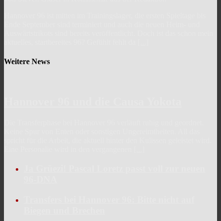
Hannover 96 ist mitten im Trainingslager, die ersten Spieltage bis
Ende September sind terminiert und auch die neuen Heim- und
Auswärtstrikots sind bereits veröffentlicht. Doch ist das schon mein
aktuelles, startbereites 96? Gefühlt fehlt da
[...]
Weitere News
Hannover 96 und die Causa Yokota
Die Transferphase bei Hannover 96 verläuft ruhig und geordnet.
Keine Spur von Enten oder sonstigen Ungereimtheiten. All das
spricht für die Arbeit, die aktuell hinter den Kulissen geleistet wird.
Eine Personalie wird in den vergangenen
[...]
Ja Grüezi! Pascal Loretz passt voll zur neuen
96-DNA
Transfers bei Hannover 96: Bitte nicht auf
Biegen und Brechen