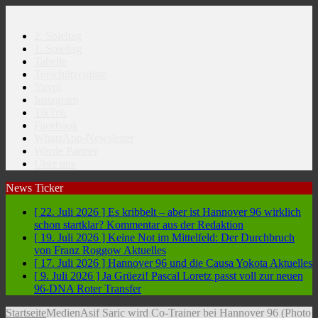
2. Spieltag
1. Spieltag
Tabelle
Torschützenliste
Yuvoi
Instagram
TikTok
Facebook
WhatsApp-Newsletter
Werde Partner
Über uns
News Ticker
[ 22. Juli 2026 ]
Es kribbelt – aber ist Hannover 96 wirklich
schon startklar?
Kommentar aus der Redaktion
[ 19. Juli 2026 ]
Keine Not im Mittelfeld: Der Durchbruch
von Franz Roggow
Aktuelles
[ 17. Juli 2026 ]
Hannover 96 und die Causa Yokota
Aktuelles
[ 9. Juli 2026 ]
Ja Grüezi! Pascal Loretz passt voll zur neuen
96-DNA
Roter Transfer
Startseite
Medien
Asif Saric wird Co-Trainer bei Hannover 96 (Photo