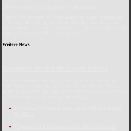
von Steven Gläser in Kommentar aus der Redaktion
Hannover 96 ist mitten im Trainingslager, die ersten Spieltage bis
Ende September sind terminiert und auch die neuen Heim- und
Auswärtstrikots sind bereits veröffentlicht. Doch ist das schon mein
aktuelles, startbereites 96? Gefühlt fehlt da
[...]
Weitere News
Hannover 96 und die Causa Yokota
Die Transferphase bei Hannover 96 verläuft ruhig und geordnet.
Keine Spur von Enten oder sonstigen Ungereimtheiten. All das
spricht für die Arbeit, die aktuell hinter den Kulissen geleistet wird.
Eine Personalie wird in den vergangenen
[...]
Ja Grüezi! Pascal Loretz passt voll zur neuen
96-DNA
Transfers bei Hannover 96: Bitte nicht auf