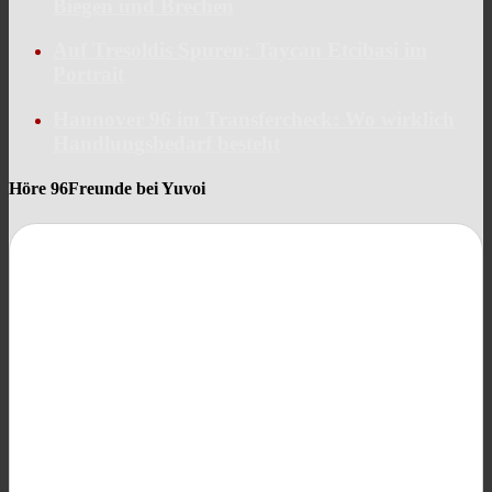
Biegen und Brechen
Auf Tresoldis Spuren: Taycan Etcibasi im
Portrait
Hannover 96 im Transfercheck: Wo wirklich
Handlungsbedarf besteht
Höre 96Freunde bei Yuvoi