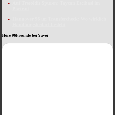
Auf Tresoldis Spuren: Taycan Etcibasi im
Portrait
Hannover 96 im Transfercheck: Wo wirklich
Handlungsbedarf besteht
Höre 96Freunde bei Yuvoi