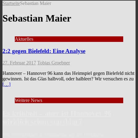
Startseite
Sebastian Maier
Sebastian Maier
Aktuelles
2:2 gegen Bielefeld: Eine Analyse
27. Februar 2017
Tobias Groebner
Hannover – Hannover 96 kann das Heimspiel gegen Bielefeld nicht
gewinnen. Ist das Glas halbvoll, oder halbleer? Wir versuchen es zu
[…]
Weitere News
Es kribbelt – aber ist Hannover 96
wirklich schon startklar?
von Steven Gläser in Kommentar aus der Redaktion