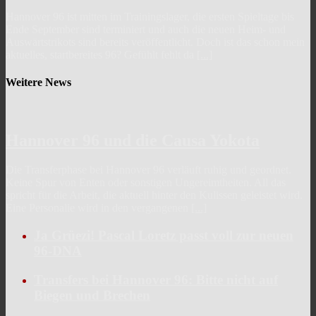
Hannover 96 ist mitten im Trainingslager, die ersten Spieltage bis
Ende September sind terminiert und auch die neuen Heim- und
Auswärtstrikots sind bereits veröffentlicht. Doch ist das schon mein
aktuelles, startbereites 96? Gefühlt fehlt da
[...]
Weitere News
Hannover 96 und die Causa Yokota
Die Transferphase bei Hannover 96 verläuft ruhig und geordnet.
Keine Spur von Enten oder sonstigen Ungereimtheiten. All das
spricht für die Arbeit, die aktuell hinter den Kulissen geleistet wird.
Eine Personalie wird in den vergangenen
[...]
Ja Grüezi! Pascal Loretz passt voll zur neuen
96-DNA
Transfers bei Hannover 96: Bitte nicht auf
Biegen und Brechen