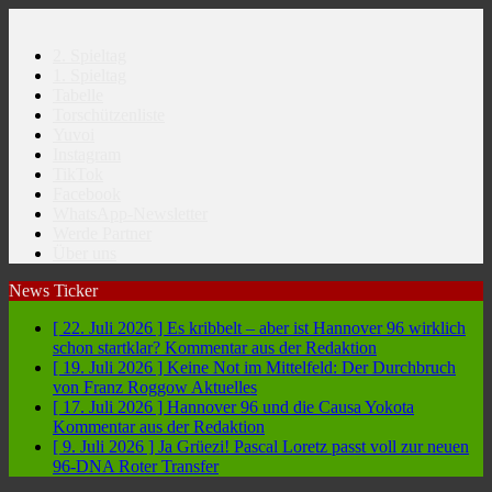
2. Spieltag
1. Spieltag
Tabelle
Torschützenliste
Yuvoi
Instagram
TikTok
Facebook
WhatsApp-Newsletter
Werde Partner
Über uns
News Ticker
[ 22. Juli 2026 ]
Es kribbelt – aber ist Hannover 96 wirklich
schon startklar?
Kommentar aus der Redaktion
[ 19. Juli 2026 ]
Keine Not im Mittelfeld: Der Durchbruch
von Franz Roggow
Aktuelles
[ 17. Juli 2026 ]
Hannover 96 und die Causa Yokota
Kommentar aus der Redaktion
[ 9. Juli 2026 ]
Ja Grüezi! Pascal Loretz passt voll zur neuen
96-DNA
Roter Transfer